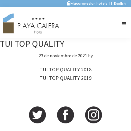
Saltar
Saltar
Macaronesian hotels
|
|
English
al
a
contenido
la
principal
barra
lateral
TUI TOP QUALITY
principal
23 de noviembre de 2021
by
TUI TOP QUALITY 2018
TUI TOP QUALITY 2019
Barra
lateral
principal