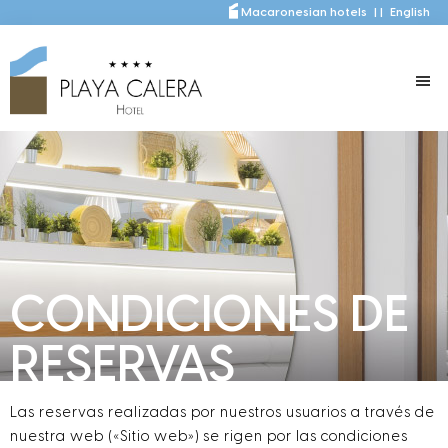
Saltar
Saltar
Macaronesian hotels
|
|
English
al
a
contenido
la
principal
barra
lateral
principal
CONDICIONES DE
RESERVAS
Las reservas realizadas por nuestros usuarios a través de
nuestra web («Sitio web») se rigen por las condiciones