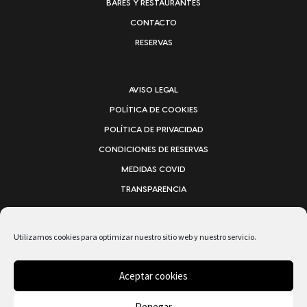
BARES Y RESTAURANTES
CONTACTO
RESERVAS
AVISO LEGAL
POLÍTICA DE COOKIES
POLÍTICA DE PRIVACIDAD
CONDICIONES DE RESERVAS
MEDIDAS COVID
TRANSPARENCIA
C/ PUNTA CALERA, 2 · 38870
Utilizamos cookies para optimizar nuestro sitio web y nuestro servicio.
VALLE GRAN REY · LA GOMERA
Aceptar cookies
ISLAS CANARIAS · ESPAÑA
TEL. +34 922 805 779
Denegar