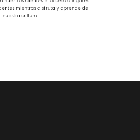
a nuestros clientes el acceso a lugares
ndentes mientras disfruta y aprende de
nuestra cultura.
BARRA
LATERAL
PRINCIPAL