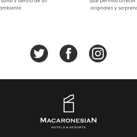
rsonal y dentro de un
que permita ofrecer 
 ambiente.
originales y sorpre