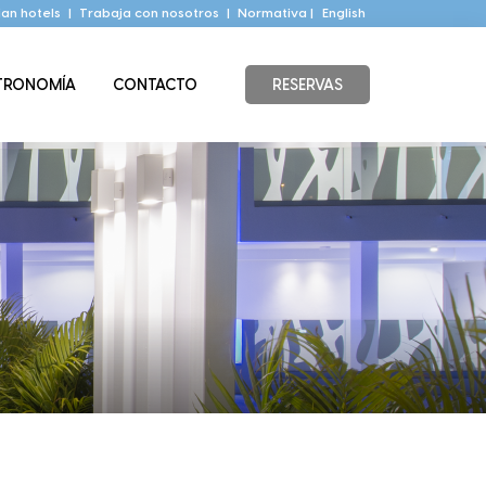
an hotels
|
Trabaja con nosotros
|
Normativa |
English
TRONOMÍA
CONTACTO
RESERVAS