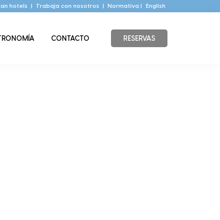
an hotels
|
Trabaja con nosotros
|
Normativa |
English
TRONOMÍA
CONTACTO
RESERVAS
Barra
lateral
principal