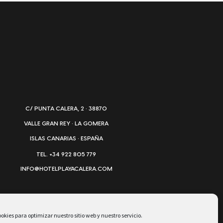
C/ PUNTA CALERA, 2 · 38870
VALLE GRAN REY · LA GOMERA
ISLAS CANARIAS · ESPAÑA
TEL. +34 922 805 779
INFO@HOTELPLAYACALERA.COM
okies para optimizar nuestro sitio web y nuestro servicio.