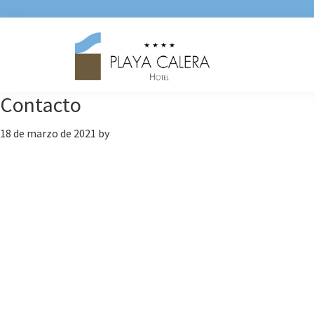
Saltar
Saltar
Saltar
a
al
a
la
contenido
la
navegación
principal
barra
principal
lateral
Contacto
principal
18 de marzo de 2021
by