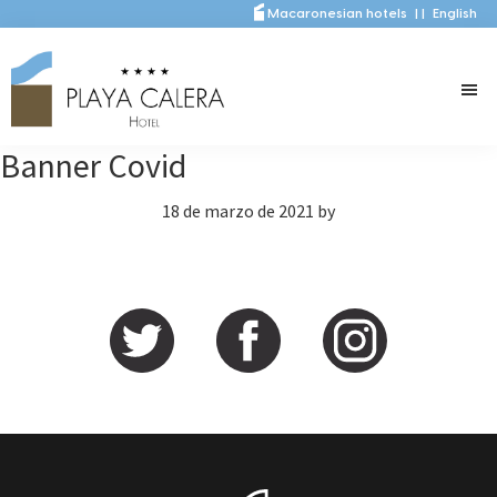
Saltar
Saltar
Macaronesian hotels
|
|
English
al
a
contenido
la
principal
barra
lateral
Banner Covid
principal
18 de marzo de 2021
by
Barra
lateral
principal