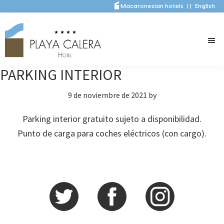
Saltar
Saltar
Macaronesian hotels
|
|
English
al
a
contenido
la
principal
barra
lateral
PARKING INTERIOR
principal
9 de noviembre de 2021
by
Parking interior gratuito sujeto a disponibilidad.
Punto de carga para coches eléctricos (con cargo).
Barra
lateral
principal