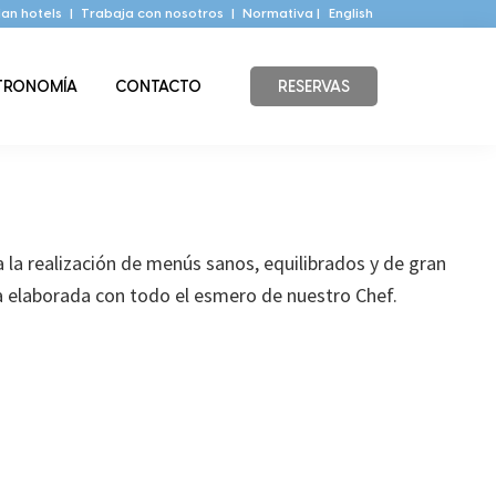
an hotels
|
Trabaja con nosotros
|
Normativa |
English
TRONOMÍA
CONTACTO
RESERVAS
 la realización de menús sanos, equilibrados y de gran
a elaborada con todo el esmero de nuestro Chef.
Barra
lateral
principal