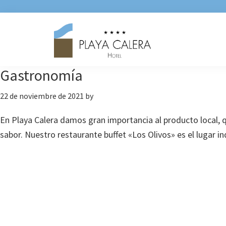
Saltar
Saltar
Saltar
a
al
a
la
contenido
la
navegación
principal
barra
principal
lateral
Gastronomía
principal
22 de noviembre de 2021
by
En Playa Calera damos gran importancia al producto local, q
sabor. Nuestro restaurante buffet «Los Olivos» es el lugar