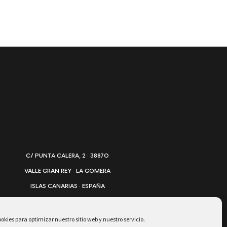
C/ PUNTA CALERA, 2 · 38870
VALLE GRAN REY · LA GOMERA
ISLAS CANARIAS · ESPAÑA
TEL. +34 922 805 779
INFO@HOTELPLAYACALERA.COM
okies para optimizar nuestro sitio web y nuestro servicio.