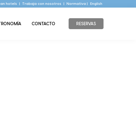
an hotels
|
Trabaja con nosotros
|
Normativa |
English
TRONOMÍA
CONTACTO
RESERVAS
Barra
lateral
principal