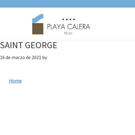
Saltar
Saltar
Saltar
a
al
a
la
contenido
la
navegación
principal
barra
principal
lateral
SAINT GEORGE
principal
16 de marzo de 2021
by
Home