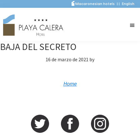
Saltar
Saltar
Macaronesian hotels
|
|
English
al
a
contenido
la
principal
barra
lateral
BAJA DEL SECRETO
principal
16 de marzo de 2021
by
Home
Barra
lateral
principal